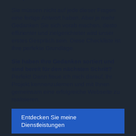
Sie müssen nicht auf jede dieser Fragen
eine fertige Antwort haben. Aber je mehr
Gedanken Sie sich vorab machen, desto
effizienter und zielgerichteter wird unser
erstes Gespräch sein. Diese Checkliste ist
Ihre perfekte Grundlage.
Sie haben Ihre Gedanken sortiert und
sind bereit für den nächsten Schritt?
Perfekt! Dann freue ich mich darauf, Ihr
Projekt kennenzulernen und mit Ihnen
gemeinsam eine erfolgreiche Webseite zu
realisieren.
Entdecken Sie meine
Dienstleistungen