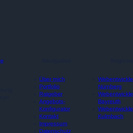
Navigation
Regiona
Über mich
Webentwickle
Portfolio
Nürnberg
klung
Ratgeber
Webentwickle
lege
Angebots-
Bayreuth
Konfigurator
Webentwickle
Kontakt
Kulmbach
Impressum
Datenschutz