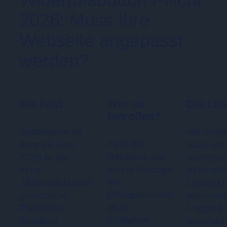
2026: Muss Ihre
Webseite angepasst
werden?
Die Frist
Wer ist
Die Lö
betroffen?
Spätestens ab
Als Webe
Fast alle
dem 19. Juni
baue ich
Betreiber, die
2026 ist der
rechtssic
online Verträge
neue
datensch
mit
„Widerrufsbutton“
Lösung m
Privatpersonen
gesetzliche
manipula
(B2C)
Pflicht (EU-
Logging 
schließen
Richtlinie
automati