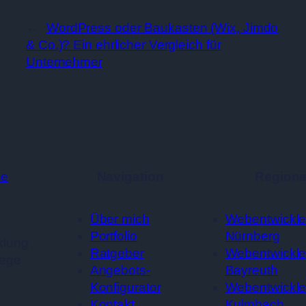
←
WordPress oder Baukasten (Wix, Jimdo
& Co.)? Ein ehrlicher Vergleich für
Unternehmer
Navigation
Regiona
Über mich
Webentwickle
Portfolio
Nürnberg
klung
Ratgeber
Webentwickle
lege
Angebots-
Bayreuth
Konfigurator
Webentwickle
Kontakt
Kulmbach