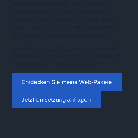
von Fristen auf Seiten, die noch nicht
umgestellt haben. Da die Frist für den
Sommer 2026 näher rückt, empfehle ich
Ihnen, das Thema frühzeitig anzugehen
und von der To-Do-Liste zu streichen.
Möchten Sie prüfen lassen, ob Ihre Seite
den neuen Button benötigt und wie wir die
Umsetzung am besten angehen?
Entdecken Sie meine Web-Pakete
Jetzt Umsetzung anfragen