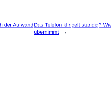
ch der Aufwand
Das Telefon klingelt ständig? Wi
übernimmt
→
Navigation
Über mich
Portfolio