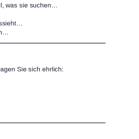
ll, was sie suchen…
ssieht…
en…
gen Sie sich ehrlich: