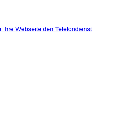
e Ihre Webseite den Telefondienst
Regional
Themen
Webentwickler
Webseite
Nürnberg
für