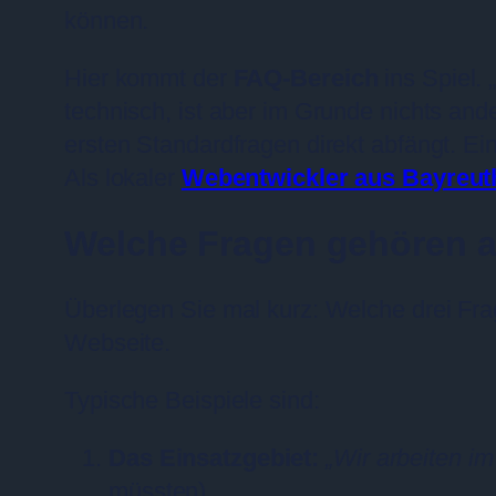
können.
Hier kommt der
FAQ-Bereich
ins Spiel. 
technisch, ist aber im Grunde nichts and
ersten Standardfragen direkt abfängt. E
Als lokaler
Webentwickler aus Bayreut
Welche Fragen gehören a
Überlegen Sie mal kurz: Welche drei Fr
Webseite.
Typische Beispiele sind:
Das Einsatzgebiet:
„Wir arbeiten i
müssten).