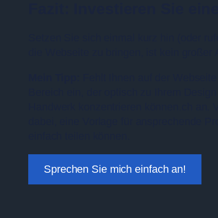
Fazit: Investieren Sie ei
Setzen Sie sich einmal kurz hin (oder r
die Webseite zu bringen, ist kein großer
Mein Tipp:
Fehlt Ihnen auf der Webseite
Bereich ein, der optisch zu Ihrem Design
Handwerk konzentrieren können.ch an. Vers
dabei, eine Vorlage für ansprechende Proj
einfach teilen können.
Sprechen Sie mich einfach an!