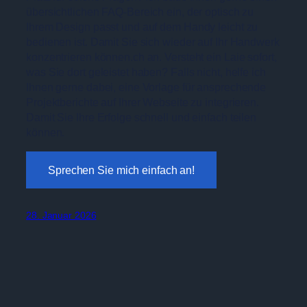
übersichtlichen FAQ-Bereich ein, der optisch zu
Ihrem Design passt und auf dem Handy leicht zu
bedienen ist. Damit Sie sich wieder auf Ihr Handwerk
konzentrieren können.ch an. Versteht ein Laie sofort,
was Sie dort geleistet haben? Falls nicht, helfe ich
Ihnen gerne dabei, eine Vorlage für ansprechende
Projektberichte auf Ihrer Webseite zu integrieren.
Damit Sie Ihre Erfolge schnell und einfach teilen
können.
Sprechen Sie mich einfach an!
28. Januar 2026