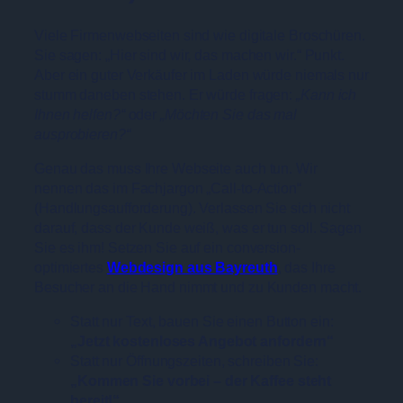
Viele Firmenwebseiten sind wie digitale Broschüren.
Sie sagen: „Hier sind wir, das machen wir.“ Punkt.
Aber ein guter Verkäufer im Laden würde niemals nur
stumm daneben stehen. Er würde fragen:
„Kann ich
Ihnen helfen?“
oder
„Möchten Sie das mal
ausprobieren?“
Genau das muss Ihre Webseite auch tun. Wir
nennen das im Fachjargon „Call-to-Action“
(Handlungsaufforderung). Verlassen Sie sich nicht
darauf, dass der Kunde weiß, was er tun soll. Sagen
Sie es ihm! Setzen Sie auf ein conversion-
optimiertes
Webdesign aus Bayreuth
, das Ihre
Besucher an die Hand nimmt und zu Kunden macht.
Statt nur Text, bauen Sie einen Button ein:
„Jetzt kostenloses Angebot anfordern“
Statt nur Öffnungszeiten, schreiben Sie:
„Kommen Sie vorbei – der Kaffee steht
bereit!“