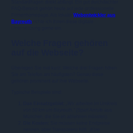
Standardfragen direkt abfängt. Ein gut durchdachter
FAQ-Bereich gehört heute auf jede professionelle
Firmenhomepage. Als lokaler
Webentwickler aus
Bayreuth
richte ich Ihnen diese digitale
Unterstützung gerne ein.
Welche Fragen gehören
auf die Webseite?
Überlegen Sie mal kurz: Welche drei Fragen hören
Sie am Telefon am häufigsten? Genau diese
gehören prominent auf Ihre Webseite.
Typische Beispiele sind:
Das Einsatzgebiet:
„Wir arbeiten im Umkreis
von 50 km um Bayreuth.“
(Spart Anrufe aus
München, die Sie eh ablehnen müssten).
Die Kosten:
Sie müssen keine Endpreise
nennen, aber Transparenz hilft.
„Eine