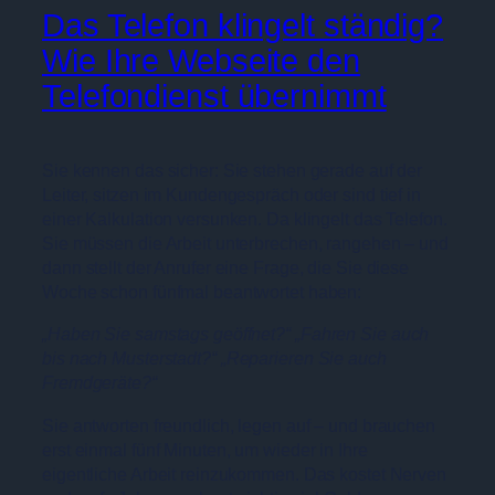
Das Telefon klingelt ständig?
Wie Ihre Webseite den
Telefondienst übernimmt
Sie kennen das sicher: Sie stehen gerade auf der
Leiter, sitzen im Kundengespräch oder sind tief in
einer Kalkulation versunken. Da klingelt das Telefon.
Sie müssen die Arbeit unterbrechen, rangehen – und
dann stellt der Anrufer eine Frage, die Sie diese
Woche schon fünfmal beantwortet haben:
„Haben Sie samstags geöffnet?“
„Fahren Sie auch
bis nach Musterstadt?“
„Reparieren Sie auch
Fremdgeräte?“
Sie antworten freundlich, legen auf – und brauchen
erst einmal fünf Minuten, um wieder in Ihre
eigentliche Arbeit reinzukommen. Das kostet Nerven