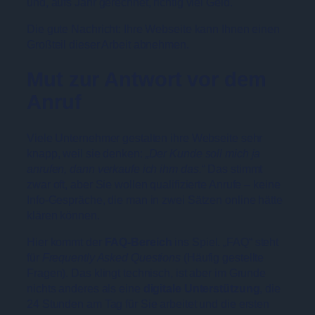
und, aufs Jahr gerechnet, richtig viel Geld.
Die gute Nachricht: Ihre Webseite kann Ihnen einen
Großteil dieser Arbeit abnehmen.
Mut zur Antwort vor dem
Anruf
Viele Unternehmer gestalten ihre Webseite sehr
knapp, weil sie denken:
„Der Kunde soll mich ja
anrufen, dann verkaufe ich ihm das.“
Das stimmt
zwar oft, aber Sie wollen qualifizierte Anrufe – keine
Info-Gespräche, die man in zwei Sätzen online hätte
klären können.
Hier kommt der
FAQ-Bereich
ins Spiel. „FAQ“ steht
für
Frequently Asked Questions
(Häufig gestellte
Fragen). Das klingt technisch, ist aber im Grunde
nichts anderes als eine
digitale Unterstützung
, die
24 Stunden am Tag für Sie arbeitet und die ersten