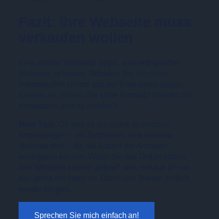
Fazit: Ihre Webseite muss
verkaufen wollen
Eine schöne Webseite ist gut, eine erfolgreiche
Webseite ist besser. Schauen Sie sich Ihren
Internetauftritt einmal aus der Brille eines eiligen
Kunden an: Finden Sie sofort Kontakt? Werden Sie
eingeladen, sich zu melden?
Mein Tipp:
Oft sind es nur kleine technische
Anpassungen – ein Button hier, eine verlinkte
Nummer dort –, die die Anzahl der Anfragen
verdoppeln können. Wenn Sie das Gefühl haben,
Ihre Webseite könnte „aktiver“ sein, schaue ich mir
das gerne mit Ihnen an. Damit das Telefon endlich
wieder klingelt.
Sprechen Sie mich einfach an!