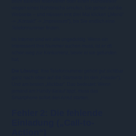
beim Italiener reservieren oder einen Handwerker
wegen eines Rohrbruchs anrufen. Sie gehen auf die
Webseite – und müssen erst drei Mal klicken („Menü“
-> „Kontakt“ -> „Impressum“), bis Sie endlich eine
Telefonnummer finden.
Im Internet sind wir alle ungeduldig. Wenn ein
Interessent Ihre Nummer suchen muss, ist er oft
schon weg zur Konkurrenz, bevor er sie gefunden
hat.
Die Lösung:
Ihre Telefonnummer gehört gut sichtbar
ganz nach oben auf die Startseite (in den „Header“).
Und am besten „klickbar“. Das bedeutet: Wenn
jemand am Handy darauf tippt, muss das
Smartphone sofort den Anruf starten.
Fehler 2: Die fehlende
Einladung („Call-to-
Action“)